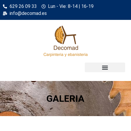
629 26 09 33
Lun - Vie: 8-14 | 16-19
info@decomad.es
GALERIA